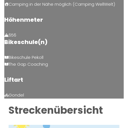
Camping in der Nähe möglich (Camping WellWelt)
Höhenmeter
656
Bikeschule(n)
Bikeschule Pekoll
The Gap Coaching
Liftart
Gondel
Streckenübersicht