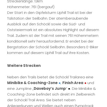
Streckenlänge: 13km
Höhenmeter: 761 (bergauf)
Der Start in den Gipfelsturm Uphill Trail ist bei der
Talstation der Seilbahn. Der atemberaubende
Ausblick auf den Schöckl sowie die Süd- und
Oststeiermark ist ein absolutes Highlight auf diesem
Trail. Zudem ist der Trail mit seinen 761 Höhenmetern
konditionell sehr herausfordernd. Er endet bei der
Bergstation der Schöckl Seilbahn. Besonders E-Biker
kommen auf diesem Uphill Trail auf ihre Kosten.
Weitere Strecken
Neben den Trails bietet die Schöckl Trailarea eine
Minibike & Coaching-Zone
●
,
Finish Area
●
und
eine Jumpline „
Daveboy’s Jump
“
●
. Die Minibike &
Coaching-Zone befindet sich direkt im Zielbereich
der Schöckl Trail Area. Sie bietet neben
Anliegerkurven und Wellen auch einen Pumptrack